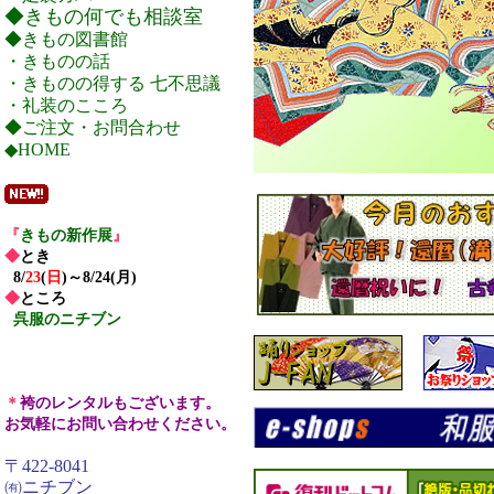
◆きもの何でも相談室
◆きもの図書館
・きものの話
・きものの得する 七不思議
・礼装のこころ
◆ご注文・お問合わせ
◆HOME
『
きもの新作展
』
◆
とき
8/
23
(
日
)
～8/
24
(
月
)
◆
ところ
呉服のニチブン
＊
袴のレンタルもございます。
お気軽にお問い合わせください。
〒422-8041
㈲ニチブン