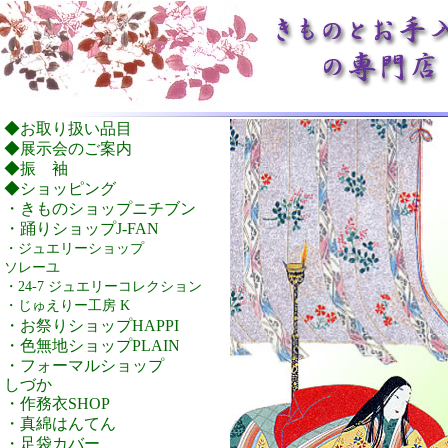
◆お取り扱い品目
◆展示会のご案内
◆振 袖
◆ショッピング
・きものショップニチブン
・踊りショップJ-FAN
・ジュエリーショップ
ソレーユ
・24-7 ジュエリーコレクション
・じゅえりー工房 K
・お祭りショップHAPPI
・色無地ショップPLAIN
・フォーマルショップ
しづか
・作務衣SHOP
・真綿はんてん
・足袋カバー