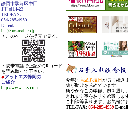
静岡市駿河区中田
1丁目14-23
TEL/FAX:
054-285-4959
E-mail:
ina@am-mall.co.jp
＊このページを携帯で見る。
・携帯電話で上記のQRコード
を読み取って下さい。
◆
アットエス静岡の
今年は
高温多湿日
が長く続き
ご紹介
物が助けを求めています。
http://www.at-s.com
爽やかなこの季節、風を通し
されます事をおすすめ致しま
ご相談等承ります。お気軽に
TEL/FAX:
054-285-4959
E-mai