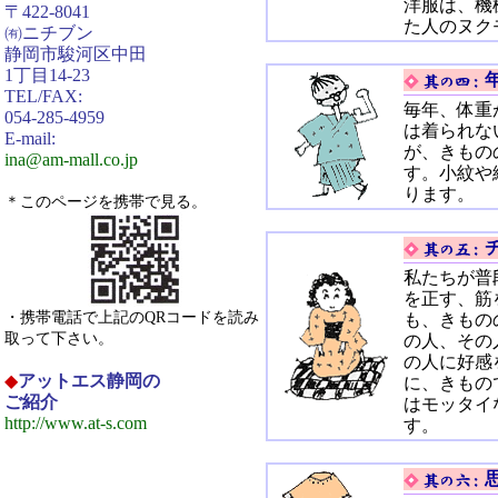
洋服は、機
〒422-8041
た人のヌク
㈲ニチブン
静岡市駿河区中田
1丁目14-23
TEL/FAX:
毎年、体重
054-285-4959
は着られな
E-mail:
が、きもの
ina@am-mall.co.jp
す。小紋や
ります。
＊このページを携帯で見る。
私たちが普
を正す、筋
・携帯電話で上記のQRコードを読み
も、きもの
取って下さい。
の人、その
の人に好感
◆
アットエス静岡の
に、きもの
ご紹介
はモッタイ
http://www.at-s.com
す。