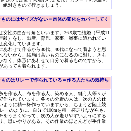
、絶対きもので行きましょう。
きものにはサイズがない＝肉体の変化をカバーしてく
は女性の曲がり角といいます。26.9歳で結婚（平成11
年齢）をし、出産、育児、家事、雑事に追われてい
は変化していきます。
にあわせて作るから30代、40代になって着ようと思
れないから、結局は高いものになるのに対し、きも
がなく、体形にあわせて自分で着るものですから、
があっても着られます。
きものはリレーで作られている＝作る人たちの気持ち
糸を作る人、布を作る人、染める人、縫う人等々が
で作られています。各々の分野の人は、次の人の仕
いように精一杯作っていますから、ちょうど陸上競
mリレーのように、自分で100mを精一杯走りながらも、
チをうまくやって、次の人が走りやすいようにする
り、思いやりがある。その作業のほとんどが手作業