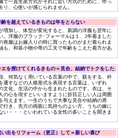
械で一貫生産方式かそれに近い方式のために、作っ
モリ、心使いが感じられません。
年齢を超えているきものは年をとらない
が増加し、体型が変化すると、新調の洋服も翌年に
い。洋服のブラック･フォーマルは１、2年着ました
の喪服はお嫁入りの時に買ったものがまだ着られま
紬も、和装小物や帯の工夫で年齢をこえた着方があ
チエを授けてくれるきもの＝見合、結納でトクをした
段、何気なく用いている言葉の中で、躾をする、衿
を通すなどの人格形式を表現する言葉は、いずれ
の文化、生活の中から生まれたものです。衣は、そ
人の心を現すといいますように折目正しい人は周囲
を与えます。一生のうちで大事な見合や結納の席
で行き、先方の両親に気持ちのよい方、うちの嫁に
ない・・・といわれている女性の多いことを聞きま
思い出をリフォーム（更正）して＝新しい喜び