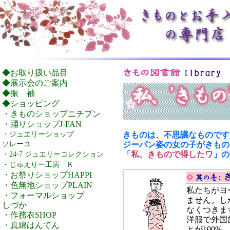
◆お取り扱い品目
◆展示会のご案内
◆振 袖
◆ショッピング
・きものショップニチブン
・踊りショップJ-FAN
・ジュエリーショップ
きものは、不思議なものです
ソレーユ
ジーパン姿の女の子がきもの
「
私、きもので得したワ
」の
・24-7 ジュエリーコレクション
・じゅえりー工房 Ｋ
・お祭りショップHAPPI
・色無地ショップPLAIN
私たちがヨ
・フォーマルショップ
ません。し
しづか
なくつきま
・作務衣SHOP
洋服で外国
・真綿はんてん
とが100