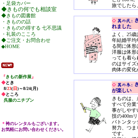
・足袋カバー
旅でしたら
◆きもの何でも相談室
◆きもの図書館
・きものの話
れました
・きものの得する 七不思議
・礼装のこころ
よく、25歳
◆ご注文・お問合わせ
年結婚平均
る間に体形
◆HOME
洋服は体形
っても着ら
のはサイズ
肉体の変化
『
きもの新作展
』
◆
とき
8/
23
(
日
)
～8
/
24
(
月
)
が楽しい
◆
ところ
きものは、
呉服のニチブン
すべて分業
事がしやす
技の400
バトンタッ
＊
袴のレンタルもございます。
努力、つま
お気軽にお問い合わせください。
です。