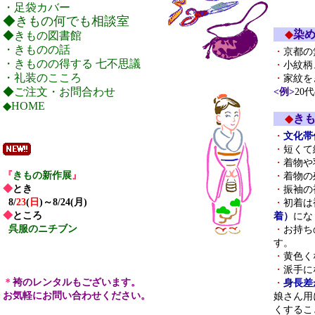
・足袋カバー
◆きもの何でも相談室
◆
染め
◆きもの図書館
・きものの話
・
京都の
・きものの得する 七不思議
・
小紋柄
・礼装のこころ
・
家紋を
◆ご注文・お問合わせ
<例>
20
◆HOME
◆
き
・
文化帯
・
短くて
・
着物や
『
きもの新作展
』
・
着物の
◆
とき
・
振袖の
8/
23
(
日
)
～8
/
24
(
月
)
・
初着は
◆
ところ
着）
にな
呉服のニチブン
・
お持ち
す。
・
黄色く
・
派手に
＊
袴のレンタルもございます。
・
身長差
お気軽にお問い合わせください。
娘さん用
くするこ