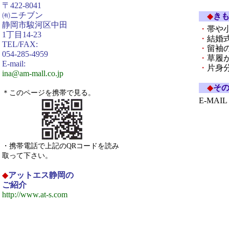
〒422-8041
㈲ニチブン
◆
き
静岡市駿河区中田
・
帯や
1丁目14-23
・
結婚
TEL/FAX:
・
留袖
054-285-4959
・
草履
E-mail:
・
片身
ina@am-mall.co.jp
◆
そ
＊このページを携帯で見る。
E-MAI
・携帯電話で上記のQRコードを読み
取って下さい。
◆
アットエス静岡の
ご紹介
http://www.at-s.com