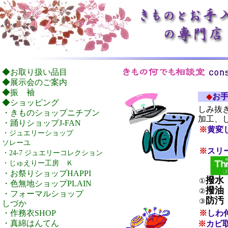
◆お取り扱い品目
◆展示会のご案内
◆振 袖
◆
お
◆ショッピング
しみ抜
・きものショップニチブン
加工、
・踊りショップJ-FAN
※
黄変
・ジュエリーショップ
ソレーユ
※
スリ
・24-7 ジュエリーコレクション
・じゅえりー工房 Ｋ
・お祭りショップHAPPI
撥水
①
・色無地ショップPLAIN
撥油
②
・フォーマルショップ
防汚
③
しづか
・作務衣SHOP
※
しわ
・真綿はんてん
※
カビ